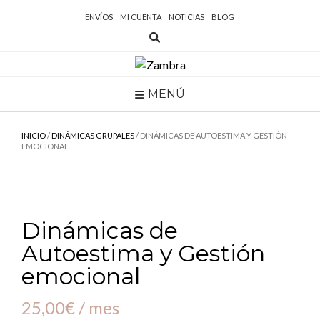
Saltar
ENVÍOS
MI CUENTA
NOTICIAS
BLOG
al
contenido
MENÚ
INICIO
/
DINÁMICAS GRUPALES
/ DINÁMICAS DE AUTOESTIMA Y GESTIÓN
EMOCIONAL
Dinámicas de
Autoestima y Gestión
emocional
25,00
€
/ mes