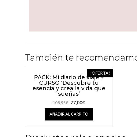
También te recomendam
¡OFERTA!
PACK: Mi diario de viaje +
CURSO ‘Descubre tu
esencia y crea la vida que
sueñas’
77,00
€
108,95
€
AÑADIR AL CARRITO