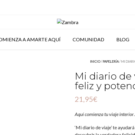
OMIENZA A AMARTE AQUÍ
COMUNIDAD
BLOG
INICIO
/
PAPELERÍA
/ MI DIAR
Mi diario de 
feliz y poten
21,95
€
Aquí comienza tu viaje interior
.
‘Mi diario de viaje’ te ayudar
descubrir la verdadera felici