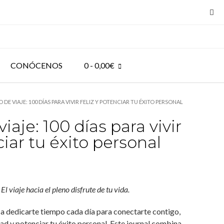
CONÓCENOS
0
- 0,00€
IO DE VIAJE: 100 DÍAS PARA VIVIR FELIZ Y POTENCIAR TU ÉXITO PERSONAL
viaje: 100 días para vivir
ciar tu éxito personal
El viaje hacia el pleno disfrute de tu vida.
á a dedicarte tiempo cada día para conectarte contigo,
dad y potenciar tu éxito personal. Este journal combina